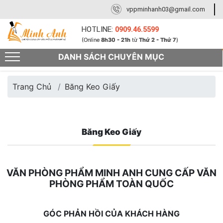
vppminhanh03@gmail.com
HOTLINE:
0909.46.5599
(Online
8h30 - 21h
từ
Thứ 2 - Thứ 7
)
DANH SÁCH CHUYÊN MỤC
Trang Chủ
Băng Keo Giấy
Băng Keo Giấy
VĂN PHÒNG PHẨM MINH ANH CUNG CẤP VĂN
PHÒNG PHẨM TOÀN QUỐC
GÓC PHẢN HỒI CỦA KHÁCH HÀNG