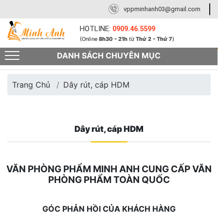
vppminhanh03@gmail.com
HOTLINE:
0909.46.5599
(Online
8h30 - 21h
từ
Thứ 2 - Thứ 7
)
DANH SÁCH CHUYÊN MỤC
Trang Chủ
Dây rút, cáp HDM
Dây rút, cáp HDM
VĂN PHÒNG PHẨM MINH ANH CUNG CẤP VĂN
PHÒNG PHẨM TOÀN QUỐC
GÓC PHẢN HỒI CỦA KHÁCH HÀNG