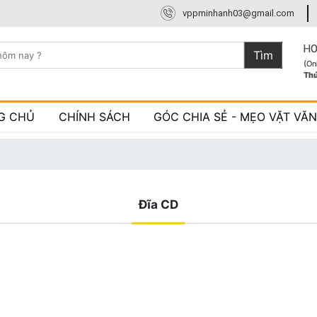
vppminhanh03@gmail.com
HO
Tìm
(On
Th
G CHỦ
CHÍNH SÁCH
GÓC CHIA SẺ - MẸO VẶT VĂ
Đĩa CD