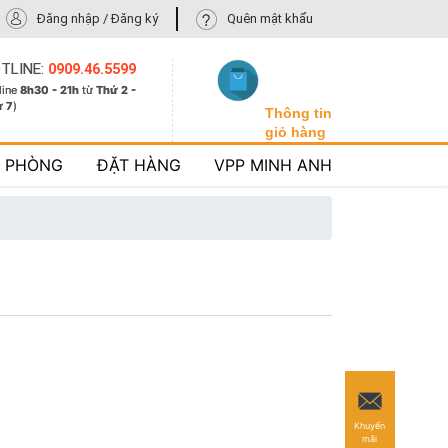
Đăng nhập / Đăng ký
Quên mật khẩu
TLINE:
0909.46.5599
line
8h30 - 21h
từ
Thứ 2 -
ứ 7
)
Thông tin
giỏ hàng
N PHÒNG
ĐẶT HÀNG
VPP MINH ANH
Khuyến
mãi