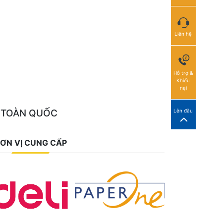
Liên hệ
Hỗ trợ &
Khiếu
nại
 TOÀN QUỐC
Lên đầu
ƠN VỊ CUNG CẤP