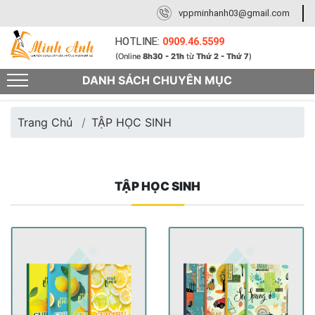
vppminhanh03@gmail.com
HOTLINE:
0909.46.5599
(Online
8h30 - 21h
từ
Thứ 2 - Thứ 7
)
DANH SÁCH CHUYÊN MỤC
Trang Chủ
TẬP HỌC SINH
TẬP HỌC SINH