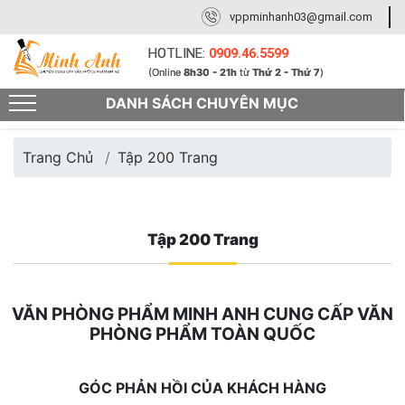
vppminhanh03@gmail.com
HOTLINE:
0909.46.5599
(Online
8h30 - 21h
từ
Thứ 2 - Thứ 7
)
DANH SÁCH CHUYÊN MỤC
Trang Chủ
Tập 200 Trang
Tập 200 Trang
VĂN PHÒNG PHẨM MINH ANH CUNG CẤP VĂN
PHÒNG PHẨM TOÀN QUỐC
GÓC PHẢN HỒI CỦA KHÁCH HÀNG