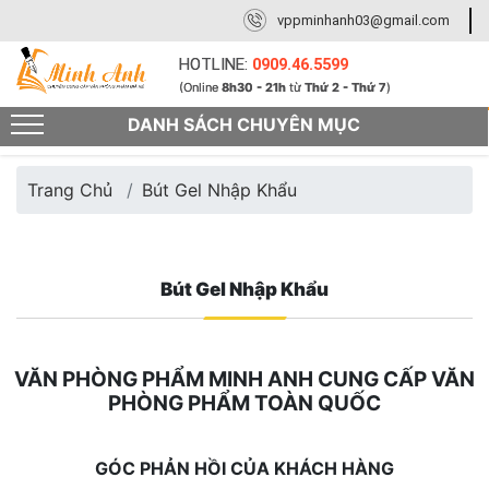
vppminhanh03@gmail.com
HOTLINE:
0909.46.5599
(Online
8h30 - 21h
từ
Thứ 2 - Thứ 7
)
DANH SÁCH CHUYÊN MỤC
Trang Chủ
Bút Gel Nhập Khẩu
Bút Gel Nhập Khẩu
VĂN PHÒNG PHẨM MINH ANH CUNG CẤP VĂN
PHÒNG PHẨM TOÀN QUỐC
GÓC PHẢN HỒI CỦA KHÁCH HÀNG