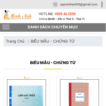
vppminhanh03@gmail.com
HOTLINE:
0909.46.5599
(Online
8h30 - 21h
từ
Thứ 2 - Thứ 7
)
DANH SÁCH CHUYÊN MỤC
Trang Chủ
BIỂU MẪU - CHỨNG TỪ
BIỂU MẪU - CHỨNG TỪ