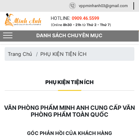
vppminhanh03@gmail.com
HOTLINE:
0909.46.5599
(Online
8h30 - 21h
từ
Thứ 2 - Thứ 7
)
DANH SÁCH CHUYÊN MỤC
Trang Chủ
PHỤ KIỆN TIỆN ÍCH
PHỤ KIỆN TIỆN ÍCH
VĂN PHÒNG PHẨM MINH ANH CUNG CẤP VĂN
PHÒNG PHẨM TOÀN QUỐC
GÓC PHẢN HỒI CỦA KHÁCH HÀNG