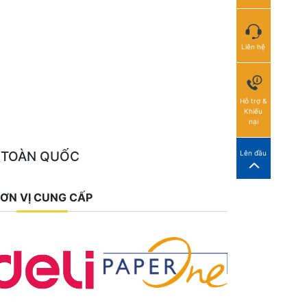
Liên hệ
Hỗ trợ &
Khiếu
nại
 TOÀN QUỐC
Lên đầu
ƠN VỊ CUNG CẤP