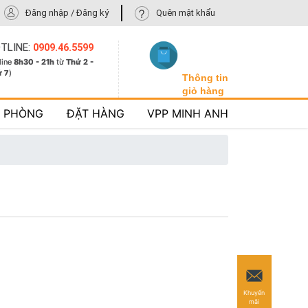
Đăng nhập / Đăng ký
Quên mật khẩu
TLINE:
0909.46.5599
line
8h30 - 21h
từ
Thứ 2 -
ứ 7
)
Thông tin
giỏ hàng
N PHÒNG
ĐẶT HÀNG
VPP MINH ANH
Khuyến
mãi