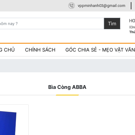
vppminhanh03@gmail.com
HO
Tìm
(On
Th
G CHỦ
CHÍNH SÁCH
GÓC CHIA SẺ - MẸO VẶT VĂ
Bìa Còng ABBA