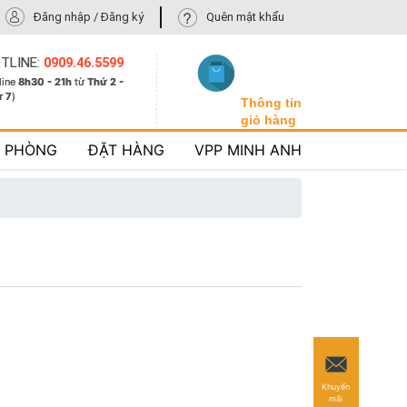
Đăng nhập / Đăng ký
Quên mật khẩu
TLINE:
0909.46.5599
line
8h30 - 21h
từ
Thứ 2 -
ứ 7
)
Thông tin
giỏ hàng
N PHÒNG
ĐẶT HÀNG
VPP MINH ANH
Khuyến
mãi