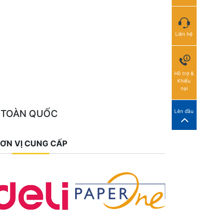
Liên hệ
Hỗ trợ &
Khiếu
nại
 TOÀN QUỐC
Lên đầu
ƠN VỊ CUNG CẤP