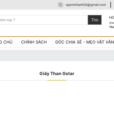
vppminhanh03@gmail.com
HO
Tìm
(On
Th
G CHỦ
CHÍNH SÁCH
GÓC CHIA SẺ - MẸO VẶT VĂ
Giấy Than Gstar