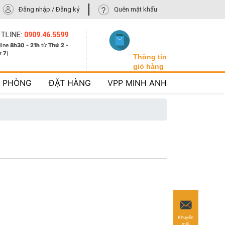
Đăng nhập / Đăng ký
Quên mật khẩu
TLINE:
0909.46.5599
line
8h30 - 21h
từ
Thứ 2 -
ứ 7
)
Thông tin
giỏ hàng
N PHÒNG
ĐẶT HÀNG
VPP MINH ANH
Khuyến
mãi