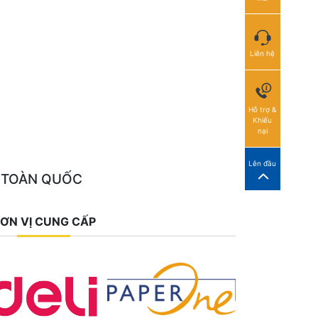
Liên hệ
Hỗ trợ &
Khiếu
nại
Lên đầu
 TOÀN QUỐC
ƠN VỊ CUNG CẤP