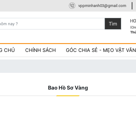
vppminhanh03@gmail.com
HO
Tìm
(On
Th
G CHỦ
CHÍNH SÁCH
GÓC CHIA SẺ - MẸO VẶT VĂ
Bao Hồ Sơ Vàng