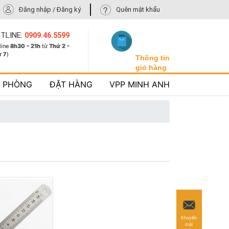
Đăng nhập / Đăng ký
Quên mật khẩu
TLINE:
0909.46.5599
line
8h30 - 21h
từ
Thứ 2 -
ứ 7
)
Thông tin
giỏ hàng
N PHÒNG
ĐẶT HÀNG
VPP MINH ANH
Khuyến
mãi