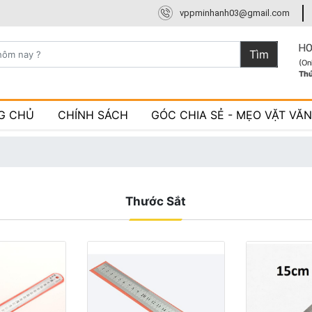
vppminhanh03@gmail.com
HO
Tìm
(On
Th
G CHỦ
CHÍNH SÁCH
GÓC CHIA SẺ - MẸO VẶT VĂ
Thước Sắt