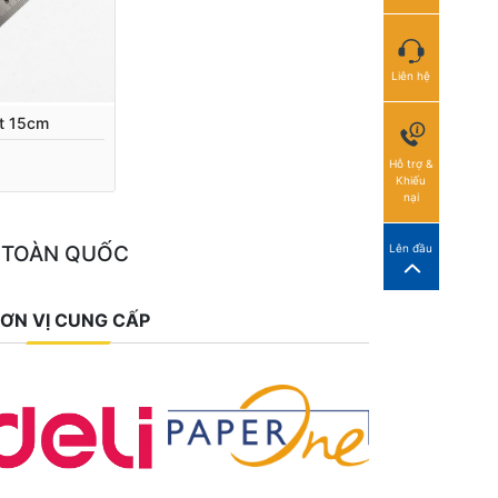
Liên hệ
t 15cm
Hỗ trợ &
Khiếu
nại
 TOÀN QUỐC
Lên đầu
ƠN VỊ CUNG CẤP