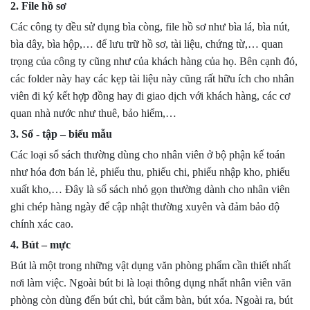
2. File hồ sơ
Các công ty đều sử dụng bìa còng, file hồ sơ như bìa lá, bìa nút,
bìa dây, bìa hộp,… để lưu trữ hồ sơ, tài liệu, chứng từ,… quan
trọng của công ty cũng như của khách hàng của họ. Bên cạnh đó,
các folder này hay các kẹp tài liệu này cũng rất hữu ích cho nhân
viên đi ký kết hợp đồng hay đi giao dịch với khách hàng, các cơ
quan nhà nước như thuê, bảo hiểm,…
3. Sổ - tập – biểu mẫu
Các loại sổ sách thường dùng cho nhân viên ở bộ phận kế toán
như hóa đơn bán lẻ, phiếu thu, phiếu chi, phiếu nhập kho, phiếu
xuất kho,… Đây là sổ sách nhỏ gọn thường dành cho nhân viên
ghi chép hàng ngày để cập nhật thường xuyên và đảm bảo độ
chính xác cao.
4. Bút – mực
Bút là một trong những vật dụng văn phòng phẩm cần thiết nhất
nơi làm việc. Ngoài bút bi là loại thông dụng nhất nhân viên văn
phòng còn dùng đến bút chì, bút cắm bàn, bút xóa. Ngoài ra, bút