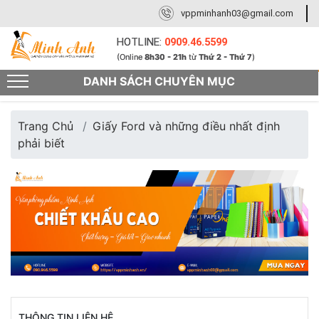
vppminhanh03@gmail.com
HOTLINE:
0909.46.5599
(Online
8h30 - 21h
từ
Thứ 2 - Thứ 7
)
DANH SÁCH CHUYÊN MỤC
Trang Chủ
Giấy Ford và những điều nhất định
phải biết
THÔNG TIN LIÊN HỆ