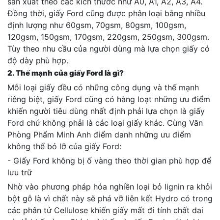
sản xuất theo các kích thước như A0, A1, A2, A3, A4.
Đồng thời, giấy Ford cũng được phân loại bằng nhiều
định lượng như 60gsm, 70gsm, 80gsm, 100gsm,
120gsm, 150gsm, 170gsm, 220gsm, 250gsm, 300gsm.
Tùy theo nhu cầu của người dùng mà lựa chọn giấy có
độ dày phù hợp.
2. Thế mạnh của giấy Ford là gì?
Mỗi loại giấy đều có những công dụng và thế mạnh
riêng biệt, giấy Ford cũng có hàng loạt những ưu điểm
khiến người tiêu dùng nhất định phải lựa chọn là giấy
Ford chứ không phải là các loại giấy khác. Cùng Văn
Phòng Phẩm Minh Anh điểm danh những ưu điểm
không thể bỏ lỡ của giấy Ford:
- Giấy Ford không bị ố vàng theo thời gian phù hợp để
lưu trữ
Nhờ vào phương pháp hóa nghiền loại bỏ lignin ra khỏi
bột gỗ là vì chất này sẽ phá vỡ liên kết Hydro có trong
các phân tử Cellulose khiến giấy mất đi tính chất dai