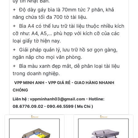
uy tín Nhật Bản.
+ Độ dày gáy bìa là 70mm tức 7 phân, khả
năng chứa tối đa 700 tờ tài liệu.
+
Bìa A4
có thể lưu trữ tài liệu thuộc nhiều kích
cỡ như: A4, A5,… phù hợp với kích cỡ của các
loại giấy tờ hiện nay.
+ Giải pháp quản lý, lưu trữ hồ sơ gọn gàng,
ngăn nắp cho mọi văn phòng.
+ Bìa màu xanh đẹp mắt, dễ phân loại tài liệu
trong doanh nghiệp.
VPP MINH ANH - VPP GIÁ RẺ - GIAO HÀNG NHANH
CHÓNG
Liên hệ :
vppminhanh03@gmail.com
- Hotline:
08.6776.09.02 - 090.46.5599 ( Ms Chi )