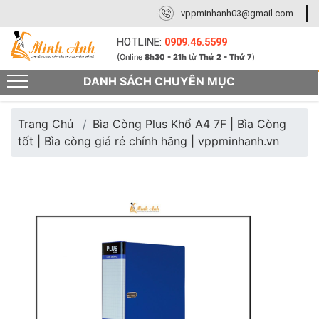
vppminhanh03@gmail.com
HOTLINE:
0909.46.5599
(Online
8h30 - 21h
từ
Thứ 2 - Thứ 7
)
DANH SÁCH CHUYÊN MỤC
Trang Chủ
Bìa Còng Plus Khổ A4 7F | Bìa Còng
tốt | Bìa còng giá rẻ chính hãng | vppminhanh.vn