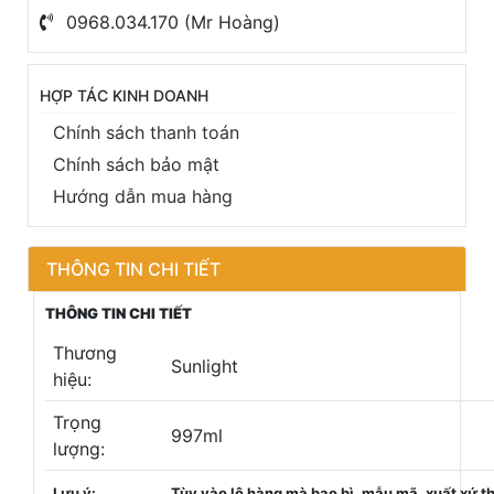
0968.034.170 (Mr Hoàng)
HỢP TÁC KINH DOANH
Chính sách thanh toán
Chính sách bảo mật
Hướng dẫn mua hàng
THÔNG TIN CHI TIẾT
THÔNG TIN CHI TIẾT
Thương
Sunlight
hiệu:
Trọng
997ml
lượng:
Lưu ý:
Tùy vào lô hàng mà bao bì, mẫu mã, xuất xứ t