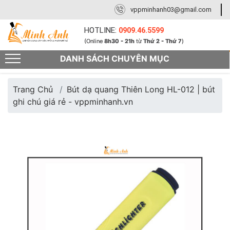
vppminhanh03@gmail.com
HOTLINE:
0909.46.5599
(Online
8h30 - 21h
từ
Thứ 2 - Thứ 7
)
DANH SÁCH CHUYÊN MỤC
Trang Chủ
Bút dạ quang Thiên Long HL-012 | bút
ghi chú giá rẻ - vppminhanh.vn