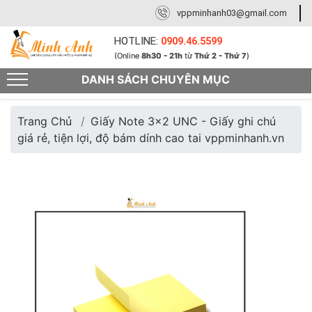
vppminhanh03@gmail.com
HOTLINE:
0909.46.5599
(Online
8h30 - 21h
từ
Thứ 2 - Thứ 7
)
DANH SÁCH CHUYÊN MỤC
Trang Chủ
Giấy Note 3x2 UNC - Giấy ghi chú
giá rẻ, tiện lợi, độ bám dính cao tai vppminhanh.vn