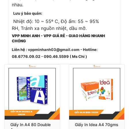
nhau.
Lưu ý bảo quản:
Nhiệt độ: 10 ~ 55º C, Độ ẩm: 55 ~ 95%
RH, Tránh xa nguồn nhiệt, dầu mỡ.
VPP MINH ANH - VPP GIÁ RẺ - GIAO HÀNG NHANH
CHÓNG
Liên hệ :
vppminhanh03@gmail.com
- Hotline:
08.6776.09.02 - 090.46.5599 ( Ms Chi )
Giấy In A4 80 Double
Giấy In Idea A4 70gms