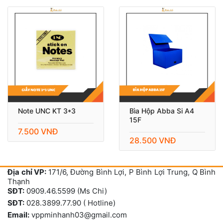
Note UNC KT 3*3
Bìa Hộp Abba Si A4
15F
7.500 VNĐ
28.500 VNĐ
Địa chỉ VP:
171/6, Đường Bình Lợi, P Bình Lợi Trung, Q Bình
Thạnh
SĐT:
0909.46.5599 (Ms Chi)
SĐT:
028.3899.77.90 ( Hotline)
Email:
vppminhanh03@gmail.com