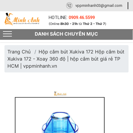
vppminhanh03@gmail.com
HOTLINE:
0909.46.5599
(Online
8h30 - 21h
từ
Thứ 2 - Thứ 7
)
DANH SÁCH CHUYÊN MỤC
Trang Chủ
Hộp cắm bút Xukiva 172 Hộp cắm bút
Xukiva 172 - Xoay 360 độ | hộp cắm bút giá rẻ TP
HCM | vppminhanh.vn