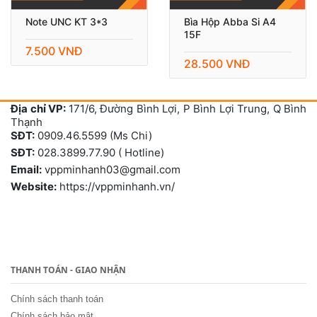
Note UNC KT 3*3
Bìa Hộp Abba Si A4
15F
7.500 VNĐ
28.500 VNĐ
Địa chỉ VP:
171/6, Đường Bình Lợi, P Bình Lợi Trung, Q Bình
Thạnh
SĐT:
0909.46.5599 (Ms Chi)
SĐT:
028.3899.77.90 ( Hotline)
Email:
vppminhanh03@gmail.com
Website:
https://vppminhanh.vn/
THANH TOÁN - GIAO NHẬN
Chính sách thanh toán
Chính sách bảo mật