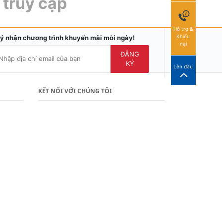
 truy cập
Hỗ trợ &
Khiếu
ý nhận chương trình khuyến mãi mỗi ngày!
nại
ĐĂNG
KÝ
Lên đầu
KẾT NỐI VỚI CHÚNG TÔI