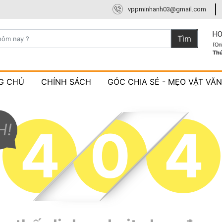
vppminhanh03@gmail.com
HO
Tìm
(On
Th
G CHỦ
CHÍNH SÁCH
GÓC CHIA SẺ - MẸO VẶT VĂ
H!
4
0
4