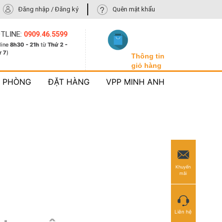
Đăng nhập / Đăng ký
Quên mật khẩu
TLINE:
0909.46.5599
line
8h30 - 21h
từ
Thứ 2 -
ứ 7
)
Thông tin
giỏ hàng
N PHÒNG
ĐẶT HÀNG
VPP MINH ANH
Khuyến
mãi
Liên hệ