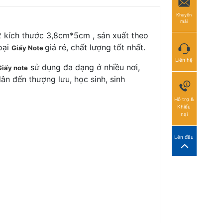
Khuyến
mãi
2 kích thước 3,8cm*5cm , sản xuất theo
oại
giá rẻ, chất lượng tốt nhất.
Giấy Note
Liên hệ
sử dụng đa dạng ở nhiều nơi,
iấy note
ân đến thượng lưu, học sinh, sinh
Hỗ trợ &
Khiếu
nại
Lên đầu