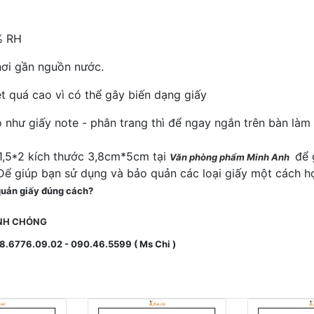
% RH
nơi gần nguồn nước.
t quá cao vì có thể gây biến dạng giấy
ỏ như giấy note - phân trang thì để ngay ngắn trên bàn là
1,5*2 kích thước 3,8cm*5cm tại
để g
Văn phòng phẩm Minh Anh
ể giúp bạn sử dụng và bảo quản các loại giấy một cách hợ
quản giấy đúng cách?
ANH CHÓNG
08.6776.09.02 - 090.46.5599 ( Ms Chi )