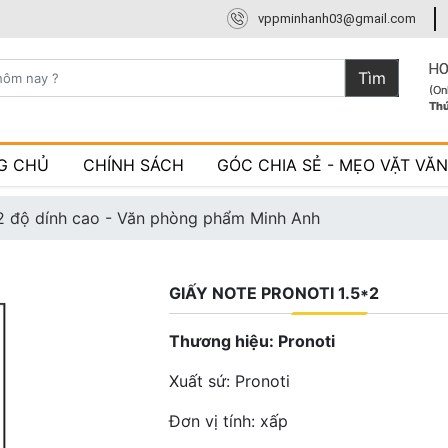
vppminhanh03@gmail.com
HO
Tìm
(On
Th
G CHỦ
CHÍNH SÁCH
GÓC CHIA SẺ - MẸO VẶT VĂ
x2 độ dính cao - Văn phòng phẩm Minh Anh
GIẤY NOTE PRONOTI 1.5*2
Thương hiệu: Pronoti
Xuất sứ: Pronoti
Đơn vị tính: xấp