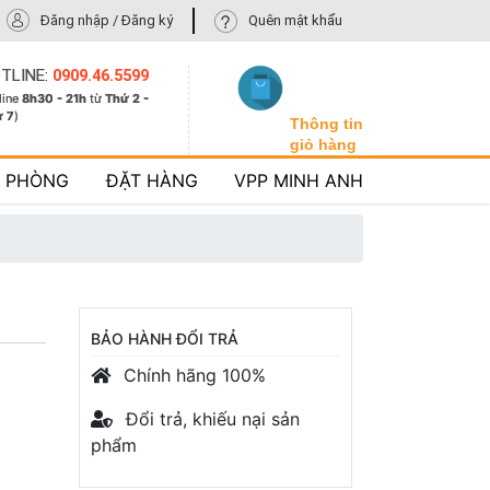
Đăng nhập / Đăng ký
Quên mật khẩu
TLINE:
0909.46.5599
line
8h30 - 21h
từ
Thứ 2 -
ứ 7
)
Thông tin
giỏ hàng
N PHÒNG
ĐẶT HÀNG
VPP MINH ANH
BẢO HÀNH ĐỔI TRẢ
Chính hãng 100%
Đổi trả, khiếu nại sản
phẩm