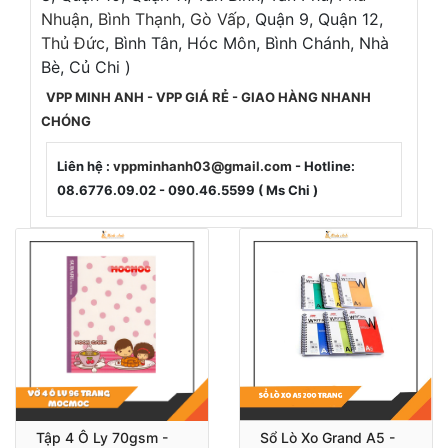
Nhuận
,
Bình Thạnh
,
Gò Vấp
, Quận 9, Quận 12,
Thủ Đức
, Bình Tân, Hóc Môn, Bình Chánh, Nhà
Bè, Củ Chi )
VPP MINH ANH - VPP GIÁ RẺ - GIAO HÀNG NHANH
CHÓNG
Liên hệ :
vppminhanh03@gmail.com
- Hotline:
08.6776.09.02 - 090.46.5599 ( Ms Chi )
Tập 4 Ô Ly 70gsm -
Sổ Lò Xo Grand A5 -