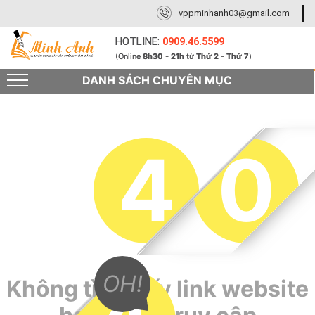
vppminhanh03@gmail.com
HOTLINE:
0909.46.5599
(Online
8h30 - 21h
từ
Thứ 2 - Thứ 7
)
DANH SÁCH CHUYÊN MỤC
4
0
OH!
Không tìm thấy link website