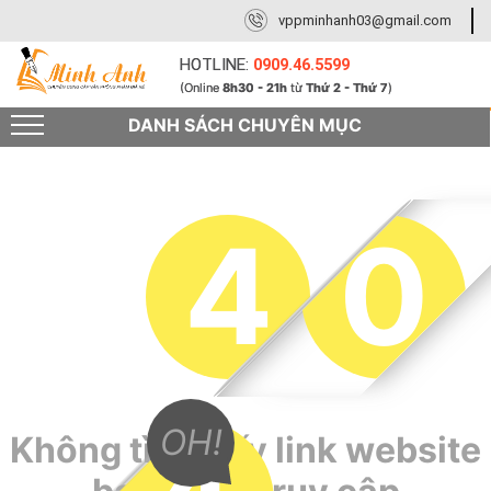
vppminhanh03@gmail.com
HOTLINE:
0909.46.5599
(Online
8h30 - 21h
từ
Thứ 2 - Thứ 7
)
DANH SÁCH CHUYÊN MỤC
4
0
OH!
Không tìm thấy link website