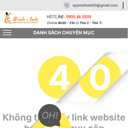
vppminhanh03@gmail.com
HOTLINE:
0909.46.5599
(Online
8h30 - 21h
từ
Thứ 2 - Thứ 7
)
DANH SÁCH CHUYÊN MỤC
4
0
OH!
Không tìm thấy link website