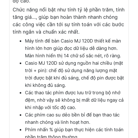
độ cao.
Chức năng nổi bật như tính tỷ lệ phần trăm, tính
tăng giá…, giúp bạn hoàn thành nhanh chóng
các công việc cần tới sự tính toán với các bước
tính ngắn và chuẩn xác nhất.
Máy tính để bàn Casio MJ 120D thiết kế màn
hình lớn hơn giúp đọc dữ liệu dễ dàng hơn.
Màn hình hiển thị 14 chữ số sắc nét, rõ ràng.
Casio MJ 120D sử dụng n
guồn hai chiều (mặt
trời + pin): c
hế độ sử dụng năng lượng mặt
trời được bật khi đủ sáng, chế độ pin được bật
khi không đủ sáng.
Các thao tác phím được lưu trữ trong bộ nhớ
đệm, nhờ vậy sẽ không bị mất dữ liệu ngay cả
khi nhập với tốc độ cao.
Các phím cao su dẻo bền bỉ để bạn thao tác
nhanh chóng và linh hoạt hơn.
Phím nhấn % giúp bạn
thực hiện các tính toán
phần trăm thông thường.