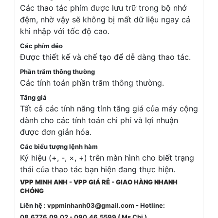
Các thao tác phím được lưu trữ trong bộ nhớ
đệm, nhờ vậy sẽ không bị mất dữ liệu ngay cả
khi nhập với tốc độ cao.
Các phím dẻo
Được thiết kế và chế tạo để dễ dàng thao tác.
Phần trăm thông thường
Các tính toán phần trăm thông thường.
Tăng giá
Tất cả các tính năng tính tăng giá của máy cộng
dành cho các tính toán chi phí và lợi nhuận
được đơn giản hóa.
Các biểu tượng lệnh hàm
Ký hiệu (+, -, ×, ÷) trên màn hình cho biết trạng
thái của thao tác bạn hiện đang thực hiện.
VPP MINH ANH - VPP GIÁ RẺ - GIAO HÀNG NHANH
CHÓNG
Liên hệ :
vppminhanh03@gmail.com
- Hotline:
08.6776.09.02 - 090.46.5599 ( Ms Chi )