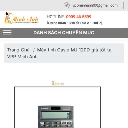
vppminhanh03@gmail.com
HOTLINE:
0909.46.5599
(Online
8h30 - 21h
từ
Thứ 2 - Thứ 7
)
DANH SÁCH CHUYÊN MỤC
Trang Chủ
Máy tính Casio MJ 120D giá tốt tại
VPP Minh Anh