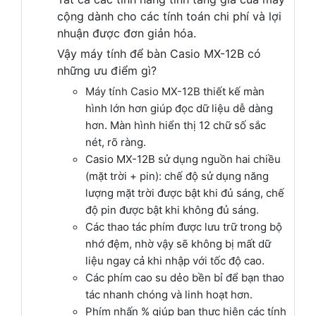
cộng dành cho các tính toán chi phí và lợi
nhuận được đơn giản hóa.
Vậy máy tính để bàn Casio MX-12B có
những ưu điểm gì?
Máy tính Casio MX-12B
thiết kế màn
hình lớn hơn giúp đọc dữ liệu dễ dàng
hơn. Màn hình hiển thị 12 chữ số sắc
nét, rõ ràng.
Casio MX-12B sử dụng n
guồn hai chiều
(mặt trời + pin): c
hế độ sử dụng năng
lượng mặt trời được bật khi đủ sáng, chế
độ pin được bật khi không đủ sáng.
Các thao tác phím được lưu trữ trong bộ
nhớ đệm, nhờ vậy sẽ không bị mất dữ
liệu ngay cả khi nhập với tốc độ cao.
Các phím cao su dẻo bền bỉ để bạn thao
tác nhanh chóng và linh hoạt hơn.
Phím nhấn % giúp bạn
thực hiện các tính